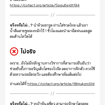
https://cofact.org/article/5sgu6sjdtf94
จริงหรือไม่…?
นำผิวมะกรูด ฝานใส่ขวดโหล แล้วเอา
น้ำส้มสายชูเทลงหมักไว้ 1 ชั่วโมงและนำมาฉีดพ่นและสูด
ดมต้านโควิดได้
ไม่จริง
เพราะ…ยังไม่มีหลักฐานทางวิชาการที่สามารถยืนยันว่า
ช่วยยับยั้งการเจริญเติบโตของไวรัส ลดอาการฟักตัว ควรใช้
ด้วยความระมัดระวัง และต้องศึกษาเพิ่มเติมต่อไป
อ่านต่อได้ที่
https://cofact.org/article/f8mykzrcllfd
จริงหรือไม่…?
หญ้าพันงูเขียว สามารถรักษาไตระยะ