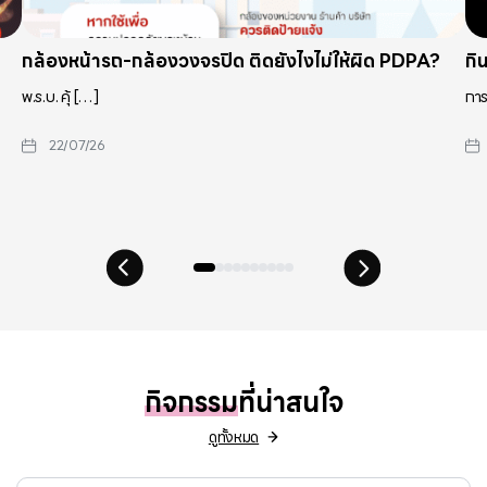
กล้องหน้ารถ-กล้องวงจรปิด ติดยังไงไม่ให้ผิด PDPA?
กิ
พ.ร.บ. คุ้ […]
การ
22/07/26
กิจกรรม
ที่น่าสนใจ
ดูทั้งหมด