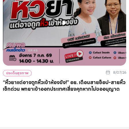
8/07/26
ประเด็นสุขภาพ
“หิ้วยาแต่อาจถูกหิ้วเข้าห้องขัง!” อย. เตือนสายช็อป-สายหิ้ว
เช็กด่วน พกยาเข้าออกประเทศเสี่ยงคุกหากไม่ขออนุญาต