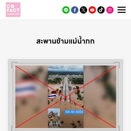
Cofact
สะพานข้ามแม่น้ำกก