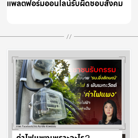
แพลตฟอร์มออนไลน์รับผิดชอบสังคม