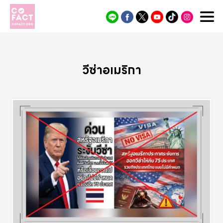
Cofact
วีซ่าอเมริกา