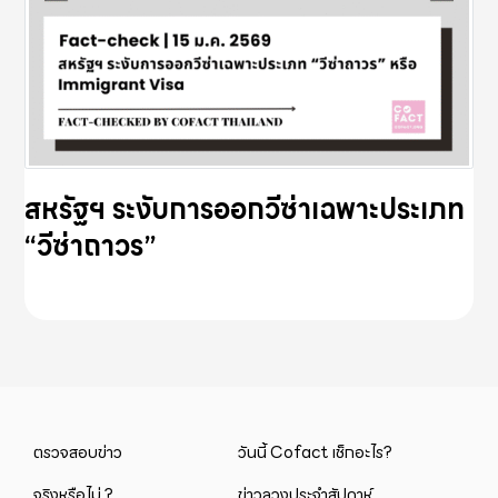
สหรัฐฯ ระงับการออกวีซ่าเฉพาะประเภท
“วีซ่าถาวร”
ตรวจสอบข่าว
วันนี้ Cofact เช็กอะไร?
จริงหรือไม่ ?
ข่าวลวงประจำสัปดาห์