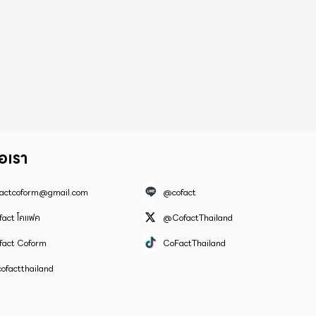
่อเรา
factcoform@gmail.com
@cofact
fact โคแฟค
@CofactThailand
fact Coform
CoFactThailand
ofactthailand