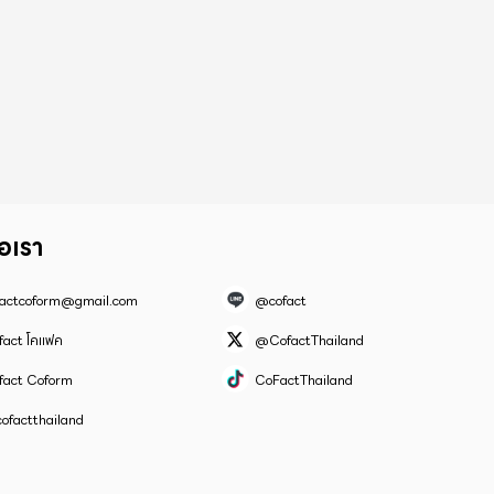
่อเรา
factcoform@gmail.com
@cofact
fact โคแฟค
@CofactThailand
fact Coform
CoFactThailand
ofactthailand