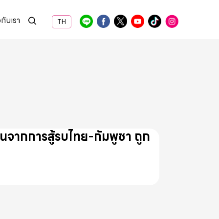
วกับเรา
TH
ิ่นจากการสู้รบไทย-กัมพูชา ถูก