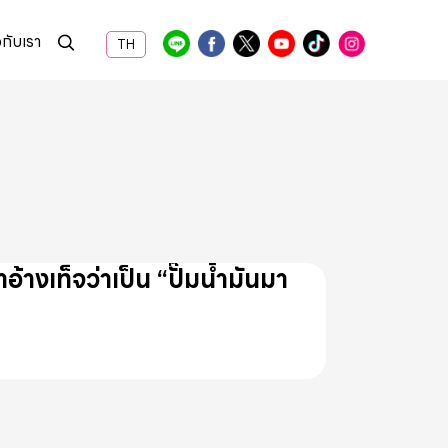
วกับเรา
TH
้างเท็จว่าเป็น “ปั๊มน้ำมันมา