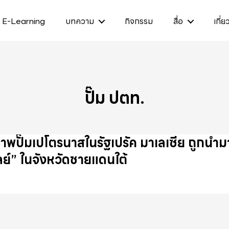
E-Learning
บทความ
กิจกรรม
สื่อ
เกี่ย
ปั๊ม ปตท.
าพปั๊มเปโตรนาสในรัฐเปรัค มาเลเซีย ถูกนำมาอ
ลย์” ในจังหวัดชายแดนใต้