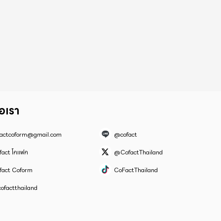
่อเรา
factcoform@gmail.com
@cofact
fact โคแฟค
@CofactThailand
fact Coform
CoFactThailand
ofactthailand