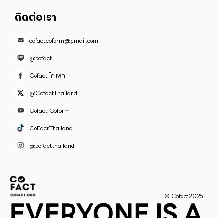
ติดต่อเรา
cofactcoform@gmail.com
@cofact
Cofact โคแฟค
@CofactThailand
Cofact Coform
CoFactThailand
@cofactthailand
© Cofact2025