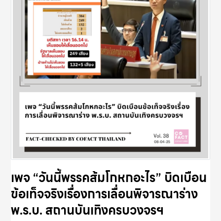
เพจ “วันนี้พรรคส้มโกหกอะไร” บิดเบือน
ข้อเท็จจริงเรื่องการเลื่อนพิจารณาร่าง
พ.ร.บ. สถานบันเทิงครบวงจรฯ