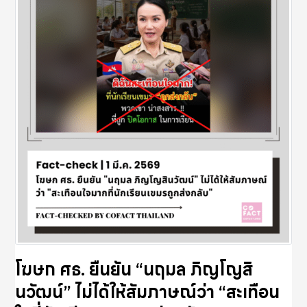
โฆษก ศธ. ยืนยัน “นฤมล ภิญโญสิ
นวัฒน์” ไม่ได้ให้สัมภาษณ์ว่า “สะเทือน