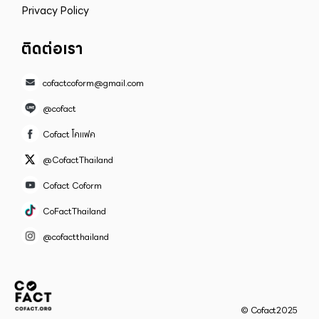
Privacy Policy
ติดต่อเรา
cofactcoform@gmail.com
@cofact
Cofact โคแฟค
@CofactThailand
Cofact Coform
CoFactThailand
@cofactthailand
© Cofact2025