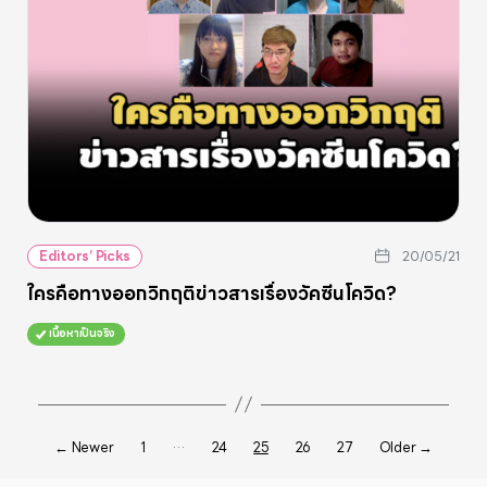
Editors’ Picks
20/05/21
ใครคือทางออกวิกฤติข่าวสารเรื่องวัคซีนโควิด?
เนื้อหาเป็นจริง
…
Posts
←
Newer
1
24
25
26
27
Older
→
pagination