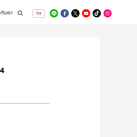
วกับเรา
TH
64