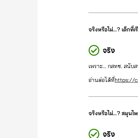
จริงหรือไม่…? เด็กที่
จริง
เพราะ… กสทช. สนับสน
อ่านต่อได้ที่
https://c
จริงหรือไม่…? สมุน
จริง