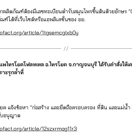
ผลิตภัณฑ์ต้องมีเลขทะเบียนตำรับสมุนไพรขึ้นต้นด้วยอักษร
์ได้ที่เว็บไซต์หรือแอพลิเคชั่นของ อย.
cofact.org/article/1tgsemcglxb0y
ตแพไทรโยคโฟลทเทล อ.ไทรโยค จ.กาญจนบุรี ได้รับคำสั่งให้เค
ะรุกล้ำที่
 แจ้งข้อหา “ก่อสร้าง และยึดถือครอบครอง ที่ดิน และแม่น้
รับอนุญาต
ofact.org/article/12szxrmqg11r3