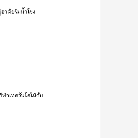
้อาศัยริมน้ำโขง
ีฬาเทควันโดให้กับ