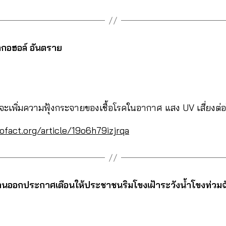
ลกอฮอล์ อันตราย
่จะเพิ่มความฟุ้งกระจายของเชื้อโรคในอากาศ แสง UV เสี่ยงต่อ
ofact.org/article/19o6h79izjrqa
คานออกประกาศเตือนให้ประชาชนริมโขงเฝ้าระวังน้ำโขงท่วม