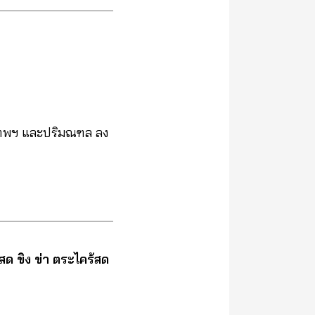
ุงเทพฯ และปริมณฑล ลง
ด ขิง ข่า ตระไคร้สด