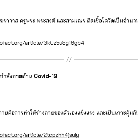
ฆราวาส ครูพระ พระสงฆ์ และสามเณร ติดเชื้อโควิดเป็นจำนวน
cofact.org/article/3k0z5u8g16gb4
กกำลังกายต้าน Covid-19
ยคือการทำให้ร่างกายของตัวเองแข็งแรง และเป็นเกาะคุ้มกัน
ofact.org/article/2tcpzhh4jsuiy