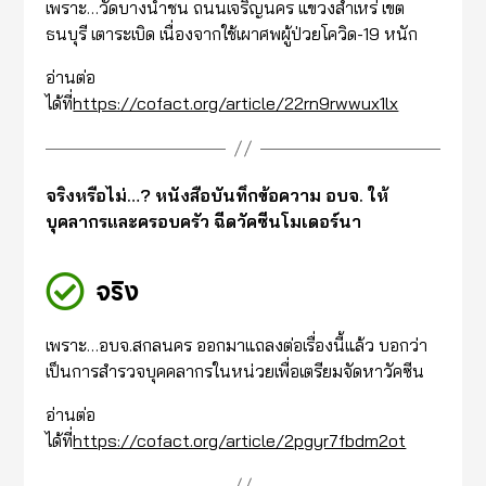
เพราะ…วัดบางน้ำชน ถนนเจริญนคร แขวงสำเหร่ เขต
ธนบุรี เตาระเบิด เนื่องจากใช้เผาศพผู้ป่วยโควิด-19 หนัก
อ่านต่อ
ได้ที่
https://cofact.org/article/22rn9rwwux1lx
จริงหรือไม่…? หนังสือบันทึกข้อความ อบจ. ให้
บุคลากรและครอบครัว ฉีดวัคซีนโมเดอร์นา
จริง
เพราะ…อบจ.สกลนคร ออกมาแถลงต่อเรื่องนี้แล้ว บอกว่า
เป็นการสำรวจบุคคลากรในหน่วยเพื่อเตรียมจัดหาวัคซีน
อ่านต่อ
ได้ที่
https://cofact.org/article/2pgyr7fbdm2ot